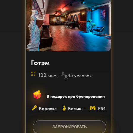
Готэм
100 кв.м.
45 человек
В подарок при бронировании
Караоке
Кальян
PS4
ЗАБРОНИРОВАТЬ
ЗАКАЗАТЬ ЗВОНОК
ЗАКАЗАТЬ ЗВОНОК
ЗАКАЗАТЬ ЗВОНОК