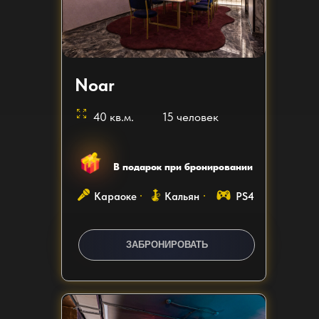
Noar
40 кв.м.
15 человек
В подарок при бронировании
Караоке
Кальян
PS4
ЗАКАЗАТЬ ЗВОНОК
ЗАБРОНИРОВАТЬ