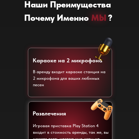
Наши Преимущества
Почему Именно
МЫ
МЫ
?
Караоке на 2 микрофона
В аренду входит караоке станция на
2 микрофона для ваших любимых
песен
Развлечения
Игровая приставка Play Station 4
входит в стоимость аренды, так же, вы
можете взять настольные игры на