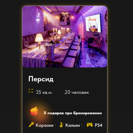
Персид
35 кв.м.
20 человек
В подарок при бронировании
Караоке
Кальян
PS4