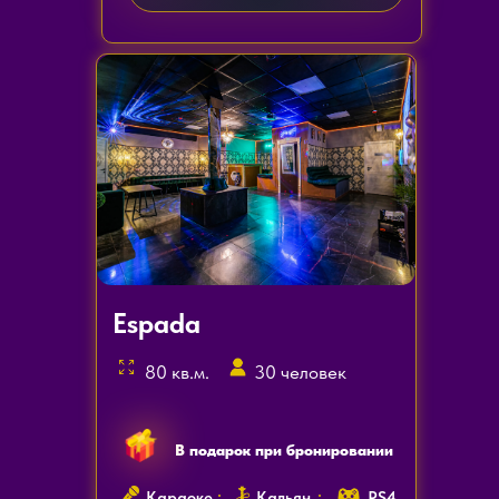
Espada
80 кв.м.
30 человек
В подарок при бронировании
Караоке
Кальян
PS4